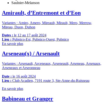
Saulnier-Melanson
Amirault, d’Entremont et d’Eon
Variantes : Amiro, Amero, Mireault, Mirault, Mero, Merrow,
Mireau, Duon, Duhon
Dates :
le 12 au 17 août 2024
Lieu :
Pubnico-Est, Pubnico-Ouest, Pubnico
En savoir plus
Arseneau(x) / Arsenault
Variantes
: Arsenault, Arceneaux, Arseneault, Arseneau, Arsenaux,
Arseneaux et Arseonneau
Date :
le 16 août 2024
Lieu :
Club Acadien, 7191 route 3, Ste-Anne-du-Ruisseau
En savoir plus
Babineau et Granger