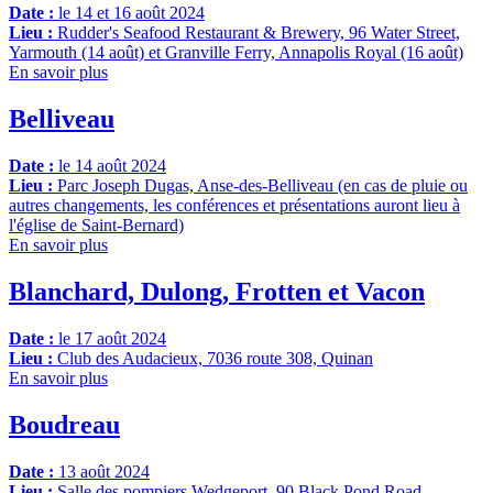
Date :
le 14 et 16 août 2024
Lieu :
Rudder's Seafood Restaurant & Brewery, 96 Water Street,
Yarmouth (14 août) et Granville Ferry, Annapolis Royal (16 août)
En savoir plus
Belliveau
Date :
le 14 août 2024
Lieu :
Parc Joseph Dugas, Anse-des-Belliveau (en cas de pluie ou
autres changements, les conférences et présentations auront lieu à
l'église de Saint-Bernard)
En savoir plus
Blanchard, Dulong, Frotten et Vacon
Date :
le 17 août 2024
Lieu :
Club des Audacieux, 7036 route 308, Quinan
En savoir plus
Boudreau
Date :
13 août 2024
Lieu :
Salle des pompiers Wedgeport
,
90 Black Pond Road,