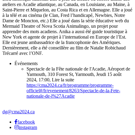
ateliers en Acadie atlantique, au Canada, en Louisiane, au Maine, à
Saint-Pierre et Miquelon, au Costa Rica et en Allemagne. Elle a joué
à la télé et au cinéma (le Clan, Fred l’handicapé, Newbies, Notre
Dame de Moncton, etc.) Elle a joué dans la série éducative web du
Mermaid Theatre of Nova Scotia Animalingo, un projet pour
apprendre des mots acadiens. Anika a aussi été guide touristique à
New York et agente de projet à l’international en Europe de l’Est.
Elle est jeune ambassadrice de la francophonie des Amériques.
Dernièrement, elle a été conseillère au film de Natalie Robichaud
Trécarré avec l’ONF.
Événements
Spectacle de la Fête nationale de l'Acadie
,
Aéroport de
Yarmouth, 310 Forest St, Yarmouth
,
Jeudi 15 août
2024
,
17:00
,
Lire la suite
https://cma2024.ca/fr/programme/programme-
officiel#/fr/evenement/8263/Spectacle-de-la-Fete-
nationale-de-l%27Acadie
dg@cma2024.ca
facebook
instagram